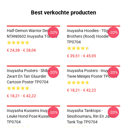
Best verkochte producten
Half-Demon Warrior Design
Inuyasha Hoodies - Tōga's
-20%
-20%
NTAN0602 Inuyasha T-Shirts
Brothers (rood) Hoodie
TP0704
€ 24,38 - € 28,06
€ 39,51 - € 45,95
Inuyasha Posters - Shiba
Inuyasha Posters - Inuyasha -
-20%
-20%
Zwart En Tan Gluurder
Twee Meisjes Poster TP0704
Cartoon Poster TP0704
€ 18,21 - € 42,22
€ 18,21 - € 42,22
Inuyasha Kussens Inuyasha
Inuyasha Tanktops -
-20%
-20%
Leuke Hond Pose Kussen
Sesshoumaru, Rin En Jaken
TP0704
Tank Top TP0704