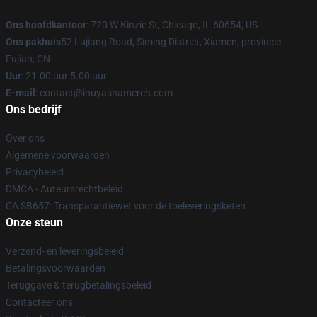
Ons hoofdkantoor
: 720 W Kinzie St, Chicago, IL 60654, US
Ons pakhuis
52 Lujiang Road, Siming District, Xiamen, provincie
Fujian, CN
Uur
: 21.00 uur 5.00 uur
E-mail
: contact@inuyashamerch.com
Ons bedrijf
Over ons
Algemene voorwaarden
Privacybeleid
DMCA - Auteursrechtbeleid
CA SB657: Transparantiewet voor de toeleveringsketen
Onze steun
Verzend- en leveringsbeleid
Betalingsvoorwaarden
Teruggave & terugbetalingsbeleid
Contacteer ons