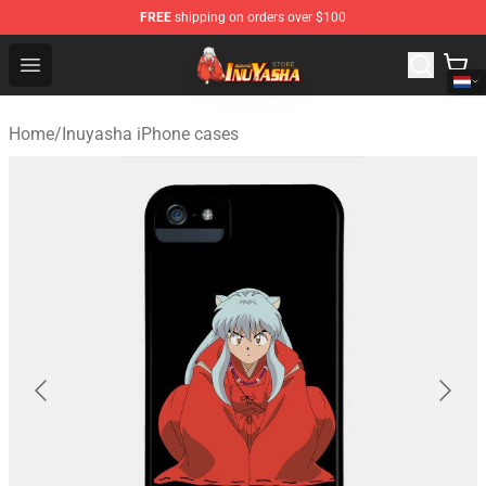
FREE
shipping on orders over $100
Inuyasha Store - Official Inuyasha Merchandise Shop
Open menu
Home
/
Inuyasha iPhone cases