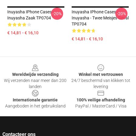
Inuyasha IPhone Cases -
Inuyasha IPhone Cases -
-20%
-20%
Inuyasha Zaak TP0704
Inuyasha - Twee Meisjes Geval
TP0704
€ 14,81 - € 16,10
€ 14,81 - € 16,10
Footer
Wereldwijde verzending
Winkel met vertrouwen
Wij verzenden naar meer dan 200
24/7 beschermd van klikken tot
landen
levering
Internationale garantie
100% veilige afhandeling
Aangeboden in het gebruiksland
PayPal / MasterCard / Visa
Contacteer ons