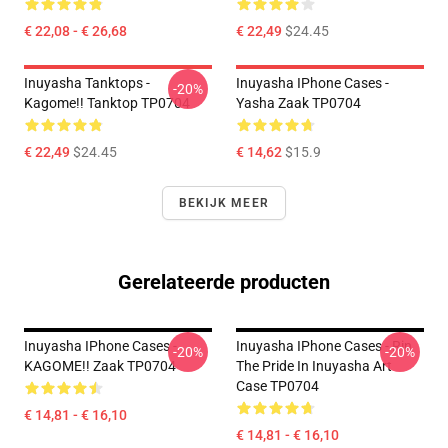
€ 22,08 - € 26,68
€ 22,49
$24.45
Inuyasha Tanktops -
Inuyasha IPhone Cases -
-20%
Kagome!! Tanktop TP0704
Yasha Zaak TP0704
€ 22,49
$24.45
€ 14,62
$15.9
BEKIJK MEER
Gerelateerde producten
Inuyasha IPhone Cases -
Inuyasha IPhone Cases - Rin
-20%
-20%
KAGOME!! Zaak TP0704
The Pride In Inuyasha Art
Case TP0704
€ 14,81 - € 16,10
€ 14,81 - € 16,10