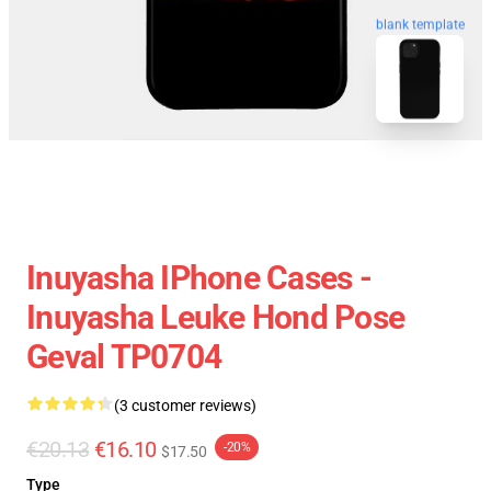
blank template
Inuyasha IPhone Cases -
Inuyasha Leuke Hond Pose
Geval TP0704
(3 customer reviews)
€20.13
€16.10
-20%
$17.50
Type