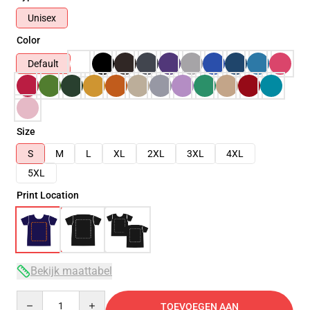
Unisex
Color
Default
Size
S
M
L
XL
2XL
3XL
4XL
5XL
Print Location
Bekijk maattabel
Quantity
TOEVOEGEN AAN