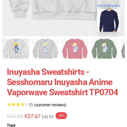
blank template
Inuyasha Sweatshirts -
Sesshomaru Inuyasha Anime
Vaporwave Sweatshirt TP0704
(1 customer reviews)
€47.09
€37.67
-20%
$40.95
Type