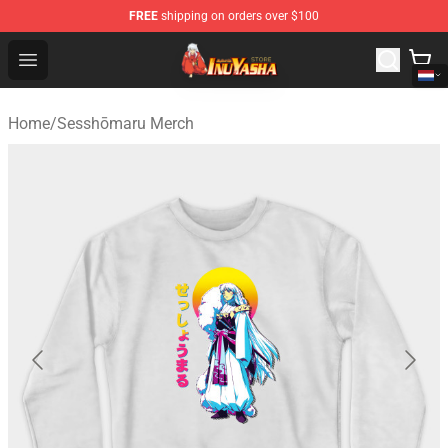
FREE
shipping on orders over $100
Inuyasha Store - Official Inuyasha Merchandise Shop
Open menu
Home
/
Sesshōmaru Merch