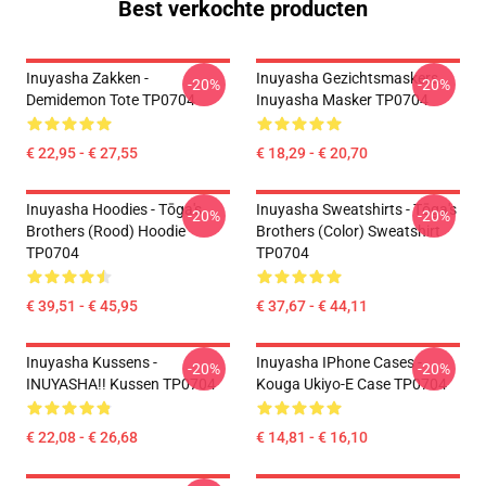
Best verkochte producten
Inuyasha Zakken -
Inuyasha Gezichtsmaskers.
-20%
-20%
Demidemon Tote TP0704
Inuyasha Masker TP0704
€ 22,95 - € 27,55
€ 18,29 - € 20,70
Inuyasha Hoodies - Tōga's
Inuyasha Sweatshirts - Tōga's
-20%
-20%
Brothers (rood) Hoodie
Brothers (color) Sweatshirt
TP0704
TP0704
€ 39,51 - € 45,95
€ 37,67 - € 44,11
Inuyasha Kussens -
Inuyasha IPhone Cases -
-20%
-20%
INUYASHA!! Kussen TP0704
Kouga Ukiyo-E Case TP0704
€ 22,08 - € 26,68
€ 14,81 - € 16,10