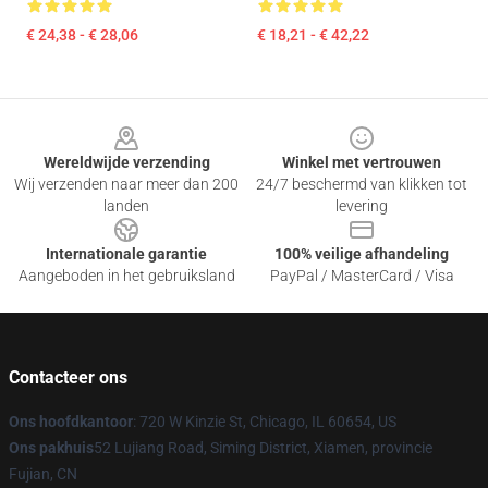
€ 24,38 - € 28,06
€ 18,21 - € 42,22
Footer
Wereldwijde verzending
Winkel met vertrouwen
Wij verzenden naar meer dan 200
24/7 beschermd van klikken tot
landen
levering
Internationale garantie
100% veilige afhandeling
Aangeboden in het gebruiksland
PayPal / MasterCard / Visa
Contacteer ons
Ons hoofdkantoor
: 720 W Kinzie St, Chicago, IL 60654, US
Ons pakhuis
52 Lujiang Road, Siming District, Xiamen, provincie
Fujian, CN