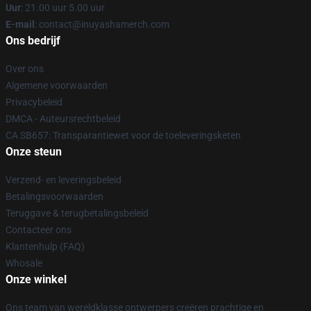
Uur
: 21.00 uur 5.00 uur
E-mail
: contact@inuyashamerch.com
Ons bedrijf
Over ons
Algemene voorwaarden
Privacybeleid
DMCA - Auteursrechtbeleid
CA SB657: Transparantiewet voor de toeleveringsketen
Onze steun
Verzend- en leveringsbeleid
Betalingsvoorwaarden
Teruggave & terugbetalingsbeleid
Contacteer ons
Klantenhulp (FAQ)
Whosale
Onze winkel
Ons team van wereldklasse ontwerpers creëren prachtige en