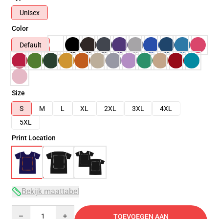
Unisex
Color
Default
Size
S
M
L
XL
2XL
3XL
4XL
5XL
Print Location
Bekijk maattabel
Quantity
TOEVOEGEN AAN