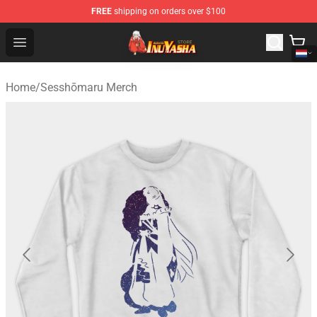
FREE
shipping on orders over $100
Inuyasha Store - Official Inuyasha Merchandise Shop
Open menu
Home
/
Sesshōmaru Merch