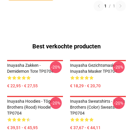
1
/
1
Best verkochte producten
Inuyasha Zakken -
Inuyasha Gezichtsmaskers.
-20%
-20%
Demidemon Tote TP0704
Inuyasha Masker TP0704
€ 22,95 - € 27,55
€ 18,29 - € 20,70
Inuyasha Hoodies - Tōga's
Inuyasha Sweatshirts - Tōga's
-20%
-20%
Brothers (rood) Hoodie
Brothers (color) Sweatshirt
TP0704
TP0704
€ 39,51 - € 45,95
€ 37,67 - € 44,11