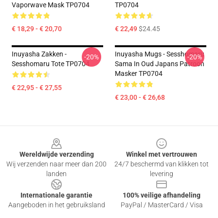
Vaporwave Mask TP0704
TP0704
€ 18,29 - € 20,70
€ 22,49
$24.45
Inuyasha Zakken -
Inuyasha Mugs - Sesshomaru
-20%
-20%
Sesshomaru Tote TP0704
Sama In Oud Japans Patroon
Masker TP0704
€ 22,95 - € 27,55
€ 23,00 - € 26,68
Footer
Wereldwijde verzending
Winkel met vertrouwen
Wij verzenden naar meer dan 200
24/7 beschermd van klikken tot
landen
levering
Internationale garantie
100% veilige afhandeling
Aangeboden in het gebruiksland
PayPal / MasterCard / Visa