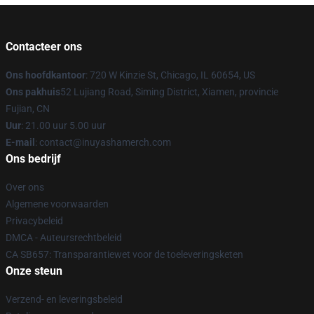
Contacteer ons
Ons hoofdkantoor
: 720 W Kinzie St, Chicago, IL 60654, US
Ons pakhuis
52 Lujiang Road, Siming District, Xiamen, provincie
Fujian, CN
Uur
: 21.00 uur 5.00 uur
E-mail
: contact@inuyashamerch.com
Ons bedrijf
Over ons
Algemene voorwaarden
Privacybeleid
DMCA - Auteursrechtbeleid
CA SB657: Transparantiewet voor de toeleveringsketen
Onze steun
Verzend- en leveringsbeleid