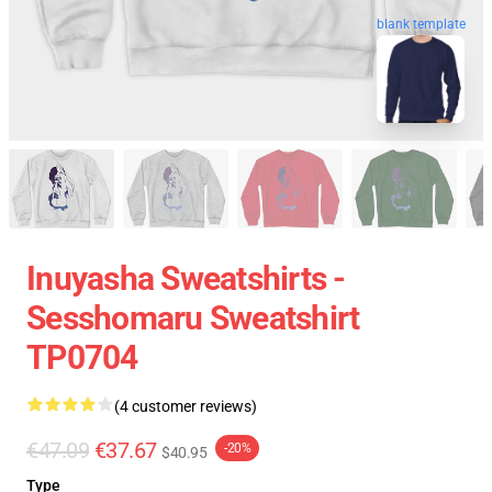
blank template
Inuyasha Sweatshirts -
Sesshomaru Sweatshirt
TP0704
(4 customer reviews)
€47.09
€37.67
-20%
$40.95
Type