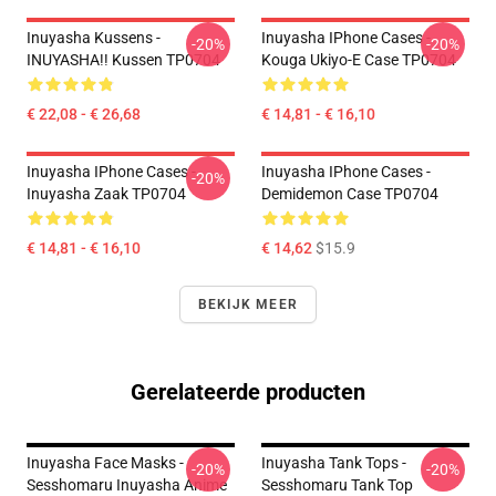
Inuyasha Kussens -
Inuyasha IPhone Cases -
-20%
-20%
INUYASHA!! Kussen TP0704
Kouga Ukiyo-E Case TP0704
€ 22,08 - € 26,68
€ 14,81 - € 16,10
Inuyasha IPhone Cases -
Inuyasha IPhone Cases -
-20%
Inuyasha Zaak TP0704
Demidemon Case TP0704
€ 14,81 - € 16,10
€ 14,62
$15.9
BEKIJK MEER
Gerelateerde producten
Inuyasha Face Masks -
Inuyasha Tank Tops -
-20%
-20%
Sesshomaru Inuyasha Anime
Sesshomaru Tank Top