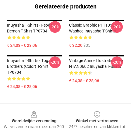
Gerelateerde producten
Inuyasha T-Shirts - Feodal
Classic Graphic PTTT0306
-20%
-20%
Demon T-Shirt TP0704
Washed Inuyasha T-Shirts
€ 24,38 - € 28,06
€ 32,20
$35
Inuyasha T-Shirts - Tōga's
Vintage Anime Illustration Tee
-20%
-20%
Brothers (color) T-Shirt
NTAN0602 Inuyasha T-Shirts
TP0704
€ 24,38 - € 28,06
€ 24,38 - € 28,06
Footer
Wereldwijde verzending
Winkel met vertrouwen
Wij verzenden naar meer dan 200
24/7 beschermd van klikken tot