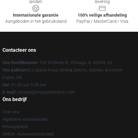
landen
levering
Internationale garantie
100% veilige afhandeling
Aangeboden in het gebruiksland
PayPal / MasterCard / Visa
Contacteer ons
Ons hoofdkantoor
: 720 W Kinzie St, Chicago, IL 60654, US
Ons pakhuis
52 Lujiang Road, Siming District, Xiamen, provincie
Fujian, CN
Uur
: 21.00 uur 5.00 uur
E-mail
: contact@inuyashamerch.com
Ons bedrijf
Over ons
Algemene voorwaarden
Privacybeleid
DMCA - Auteursrechtbeleid