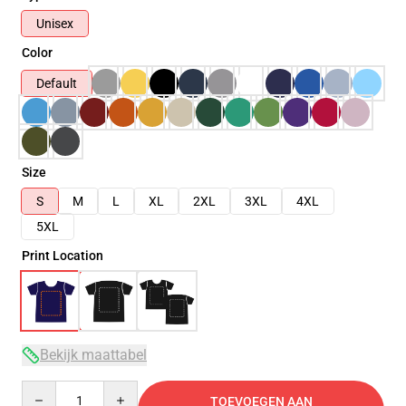
Unisex
Color
Default
Size
S
M
L
XL
2XL
3XL
4XL
5XL
Print Location
Bekijk maattabel
Quantity
TOEVOEGEN AAN