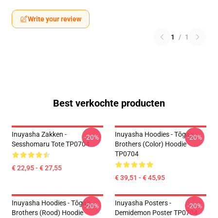
Write your review
1
/
1
Best verkochte producten
Inuyasha Zakken -
Inuyasha Hoodies - Tōga's
-20%
-20%
Sesshomaru Tote TP0704
Brothers (color) Hoodie
TP0704
€ 22,95 - € 27,55
€ 39,51 - € 45,95
Inuyasha Hoodies - Tōga's
Inuyasha Posters -
-20%
-20%
Brothers (rood) Hoodie
Demidemon Poster TP0704