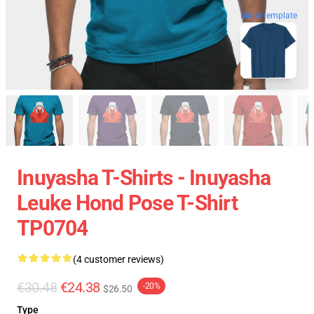
blank template
Inuyasha T-Shirts - Inuyasha
Leuke Hond Pose T-Shirt
TP0704
(4 customer reviews)
€30.48
€24.38
-20%
$26.50
Type