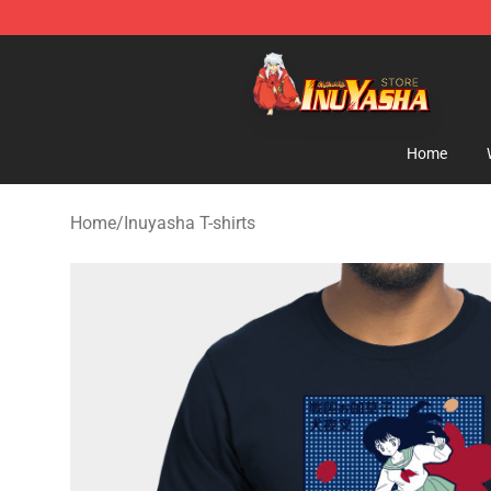
Inuyasha Store - Official Inuyasha Merchandise Shop
Home
Home
/
Inuyasha T-shirts