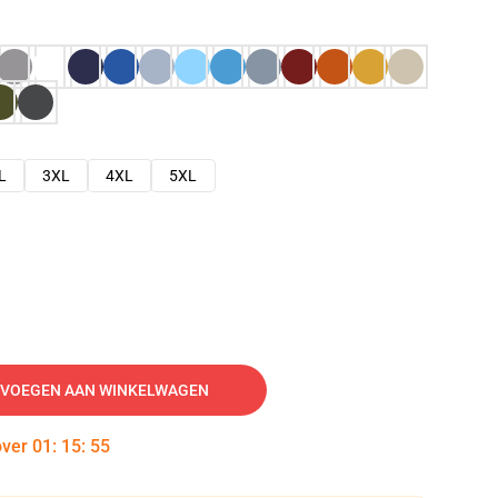
L
3XL
4XL
5XL
VOEGEN AAN WINKELWAGEN
over
01
:
15
:
54