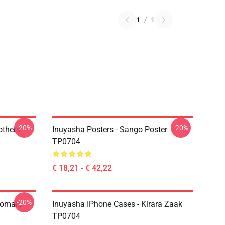
1
/
1
-20%
-20%
others
Inuyasha Posters - Sango Poster
TP0704
€ 18,21 - € 42,22
-20%
homaru
Inuyasha IPhone Cases - Kirara Zaak
TP0704