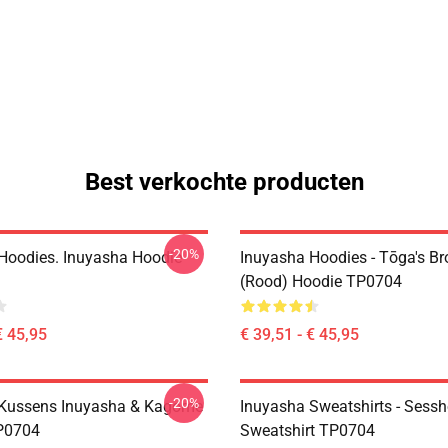
Best verkochte producten
-20%
Hoodies. Inuyasha Hoodie
Inuyasha Hoodies - Tōga's Br
(rood) Hoodie TP0704
€ 45,95
€ 39,51 - € 45,95
-20%
 Kussens Inuyasha & Kagome
Inuyasha Sweatshirts - Sess
P0704
Sweatshirt TP0704