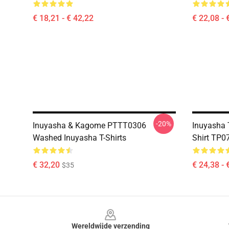
€ 18,21 - € 42,22
€ 22,08 - 
-20%
Inuyasha & Kagome PTTT0306
Inuyasha T
Washed Inuyasha T-Shirts
Shirt TP0
€ 32,20
€ 24,38 - 
$35
Footer
Wereldwijde verzending