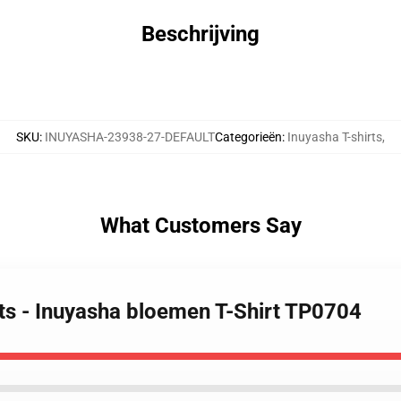
Beschrijving
SKU
:
INUYASHA-23938-27-DEFAULT
Categorieën
:
Inuyasha T-shirts
,
What Customers Say
rts - Inuyasha bloemen T-Shirt TP0704