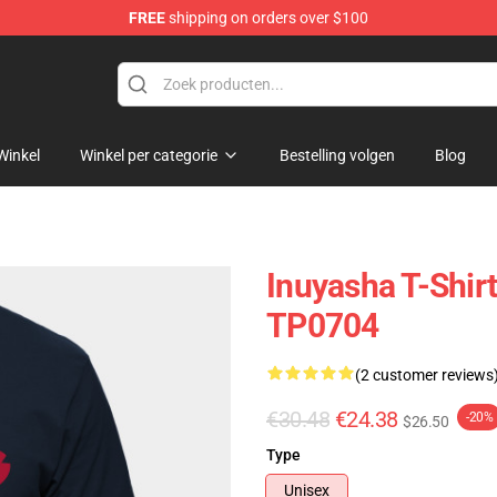
FREE
shipping on orders over $100
Winkel
Winkel per categorie
Bestelling volgen
Blog
Inuyasha T-Shir
TP0704
(2 customer reviews
€30.48
€24.38
-20%
$26.50
Type
Unisex