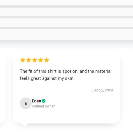
The fit of this shirt is spot on, and the material
feels great against my skin.
Dec 22, 2024
Eden
E
Verified owner