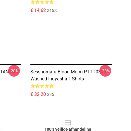
€ 14,62
$15.9
-20%
-20%
 NTAN0602
Sesshomaru Blood Moon PTTT0306
Washed Inuyasha T-Shirts
€ 32,20
$35
e
100% veilige afhandeling