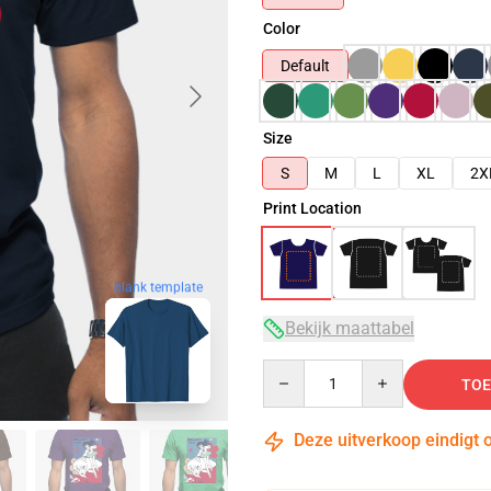
Color
Default
Size
S
M
L
XL
2X
Print Location
blank template
Bekijk maattabel
Quantity
TOE
Deze uitverkoop eindigt 