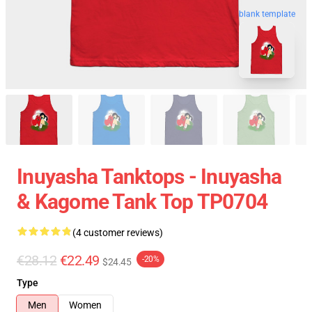
blank template
Inuyasha Tanktops - Inuyasha
& Kagome Tank Top TP0704
(4 customer reviews)
€28.12
€22.49
-20%
$24.45
Type
Men
Women