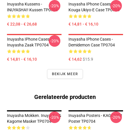
Inuyasha Kussens -
Inuyasha IPhone Cases -
-20%
-20%
INUYASHA!! Kussen TP0704
Kouga Ukiyo-E Case TP0704
€ 22,08 - € 26,68
€ 14,81 - € 16,10
Inuyasha IPhone Cases -
Inuyasha IPhone Cases -
-20%
Inuyasha Zaak TP0704
Demidemon Case TP0704
€ 14,81 - € 16,10
€ 14,62
$15.9
BEKIJK MEER
Gerelateerde producten
Inuyasha Mokken. Inuyasha &
Inuyasha Posters - KAGOME!!
-20%
-20%
Kagome Masker TP0704
Poster TP0704