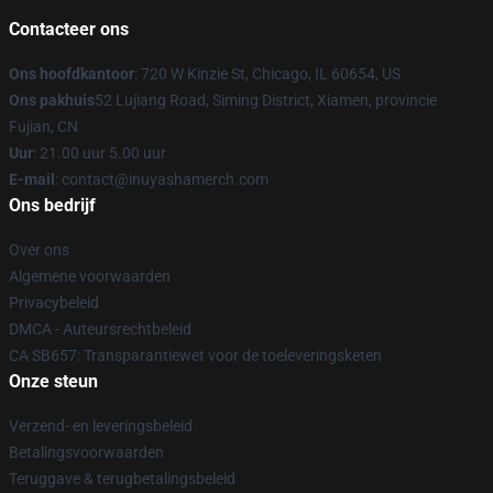
Contacteer ons
Ons hoofdkantoor
: 720 W Kinzie St, Chicago, IL 60654, US
Ons pakhuis
52 Lujiang Road, Siming District, Xiamen, provincie
Fujian, CN
Uur
: 21.00 uur 5.00 uur
E-mail
: contact@inuyashamerch.com
Ons bedrijf
Over ons
Algemene voorwaarden
Privacybeleid
DMCA - Auteursrechtbeleid
CA SB657: Transparantiewet voor de toeleveringsketen
Onze steun
Verzend- en leveringsbeleid
Betalingsvoorwaarden
Teruggave & terugbetalingsbeleid