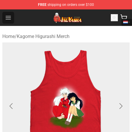
FREE
shipping on orders over $100
Inuyasha Store - Official Inuyasha Merchandise Shop
Open menu
Home
/
Kagome Higurashi Merch