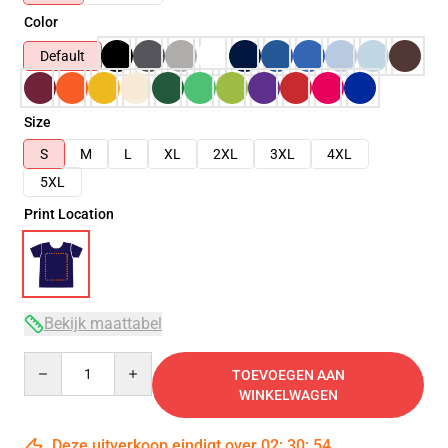
Color
Default
Size
S
M
L
XL
2XL
3XL
4XL
5XL
Print Location
Bekijk maattabel
Quantity
TOEVOEGEN AAN
WINKELWAGEN
Deze uitverkoop eindigt over
02
:
30
:
54