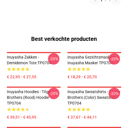
1
/
1
Best verkochte producten
Inuyasha Zakken -
Inuyasha Gezichtsmaskers.
-20%
-20%
Demidemon Tote TP0704
Inuyasha Masker TP0704
€ 22,95 - € 27,55
€ 18,29 - € 20,70
Inuyasha Hoodies - Tōga's
Inuyasha Sweatshirts - Tōga's
-20%
-20%
Brothers (rood) Hoodie
Brothers (color) Sweatshirt
TP0704
TP0704
€ 39,51 - € 45,95
€ 37,67 - € 44,11