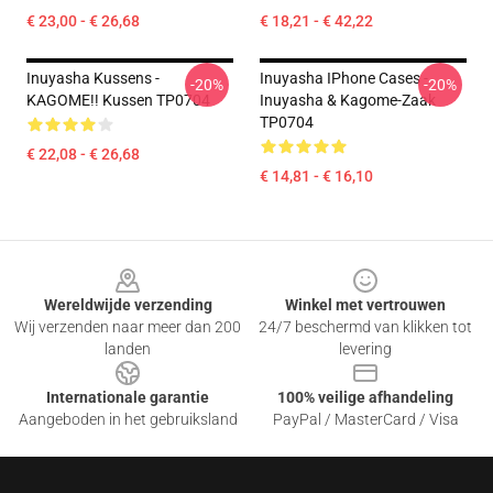
€ 23,00 - € 26,68
€ 18,21 - € 42,22
Inuyasha Kussens -
Inuyasha IPhone Cases -
-20%
-20%
KAGOME!! Kussen TP0704
Inuyasha & Kagome-Zaak
TP0704
€ 22,08 - € 26,68
€ 14,81 - € 16,10
Footer
Wereldwijde verzending
Winkel met vertrouwen
Wij verzenden naar meer dan 200
24/7 beschermd van klikken tot
landen
levering
Internationale garantie
100% veilige afhandeling
Aangeboden in het gebruiksland
PayPal / MasterCard / Visa