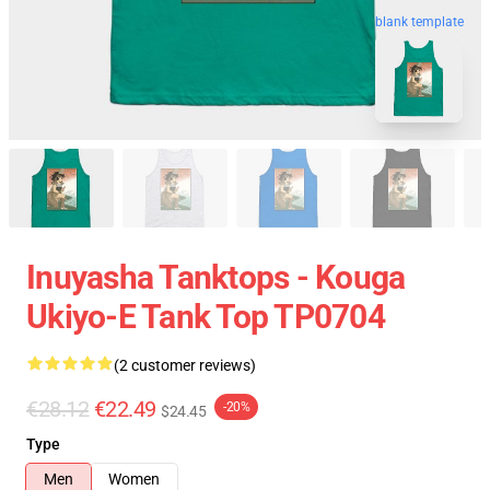
blank template
Inuyasha Tanktops - Kouga
Ukiyo-E Tank Top TP0704
(2 customer reviews)
€28.12
€22.49
-20%
$24.45
Type
Men
Women