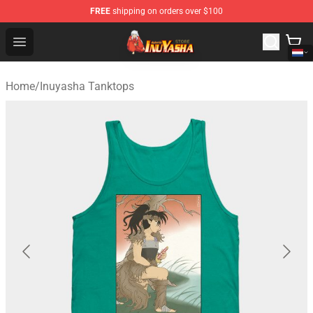
FREE
shipping on orders over $100
Inuyasha Store - Official Inuyasha Merchandise Shop
Open menu
Home
/
Inuyasha Tanktops