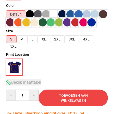
Color
Default
Size
S
M
L
XL
2XL
3XL
4XL
5XL
Print Location
Bekijk maattabel
Quantity
TOEVOEGEN AAN
WINKELWAGEN
Deze uitverkoop eindigt over
03
:
13
:
54