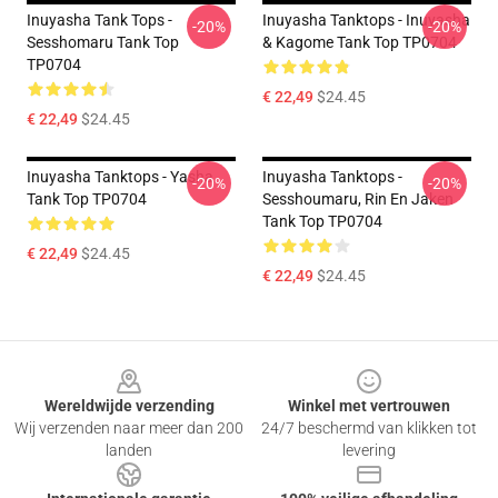
Inuyasha Tank Tops -
Inuyasha Tanktops - Inuyasha
-20%
-20%
Sesshomaru Tank Top
& Kagome Tank Top TP0704
TP0704
€ 22,49
$24.45
€ 22,49
$24.45
Inuyasha Tanktops - Yasha
Inuyasha Tanktops -
-20%
-20%
Tank Top TP0704
Sesshoumaru, Rin En Jaken
Tank Top TP0704
€ 22,49
$24.45
€ 22,49
$24.45
Footer
Wereldwijde verzending
Winkel met vertrouwen
Wij verzenden naar meer dan 200
24/7 beschermd van klikken tot
landen
levering