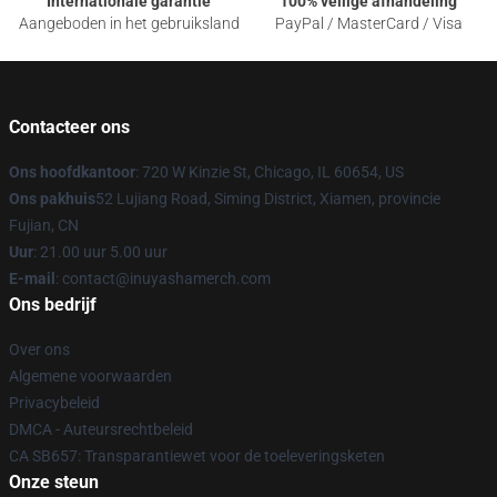
Internationale garantie
100% veilige afhandeling
Aangeboden in het gebruiksland
PayPal / MasterCard / Visa
Contacteer ons
Ons hoofdkantoor
: 720 W Kinzie St, Chicago, IL 60654, US
Ons pakhuis
52 Lujiang Road, Siming District, Xiamen, provincie
Fujian, CN
Uur
: 21.00 uur 5.00 uur
E-mail
: contact@inuyashamerch.com
Ons bedrijf
Over ons
Algemene voorwaarden
Privacybeleid
DMCA - Auteursrechtbeleid
CA SB657: Transparantiewet voor de toeleveringsketen
Onze steun