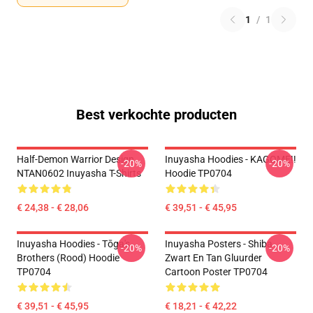
1
/
1
Best verkochte producten
Half-Demon Warrior Design
Inuyasha Hoodies - KAGOME!!
-20%
-20%
NTAN0602 Inuyasha T-Shirts
Hoodie TP0704
€ 24,38 - € 28,06
€ 39,51 - € 45,95
Inuyasha Hoodies - Tōga's
Inuyasha Posters - Shiba
-20%
-20%
Brothers (rood) Hoodie
Zwart En Tan Gluurder
TP0704
Cartoon Poster TP0704
€ 39,51 - € 45,95
€ 18,21 - € 42,22