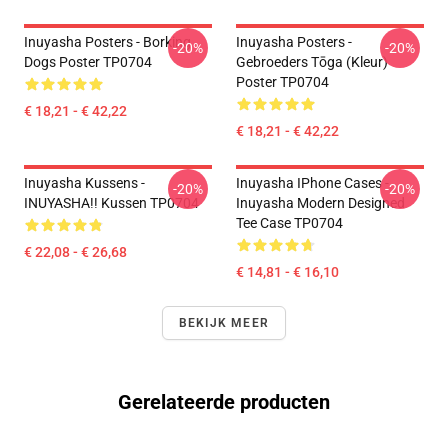
Inuyasha Posters - Borking
Inuyasha Posters -
-20%
-20%
Dogs Poster TP0704
Gebroeders Tōga (kleur)
Poster TP0704
€ 18,21 - € 42,22
€ 18,21 - € 42,22
Inuyasha Kussens -
Inuyasha IPhone Cases -
-20%
-20%
INUYASHA!! Kussen TP0704
Inuyasha Modern Designed
Tee Case TP0704
€ 22,08 - € 26,68
€ 14,81 - € 16,10
BEKIJK MEER
Gerelateerde producten