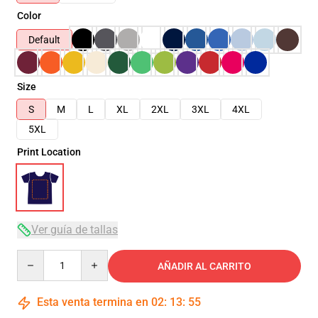
Color
Default
Size
S
M
L
XL
2XL
3XL
4XL
5XL
Print Location
Ver guía de tallas
Quantity
AÑADIR AL CARRITO
Esta venta termina en
02
:
13
:
54