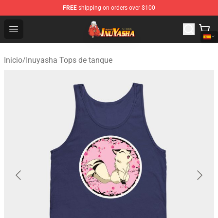
FREE
shipping on orders over $100
Inuyasha Store - Official Inuyasha Merchandise Shop
Open menu
Inicio
/
Inuyasha Tops de tanque