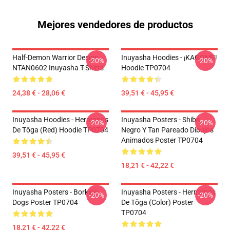
Mejores vendedores de productos
Half-Demon Warrior Design
Inuyasha Hoodies - ¡KAGOME!
-20%
-20%
NTAN0602 Inuyasha T-Shirts
Hoodie TP0704
24,38 € - 28,06 €
39,51 € - 45,95 €
Inuyasha Hoodies - Hermanos
Inuyasha Posters - Shiba
-20%
-20%
De Tōga (red) Hoodie TP0704
Negro Y Tan Pareado Dibujos
Animados Poster TP0704
39,51 € - 45,95 €
18,21 € - 42,22 €
Inuyasha Posters - Borking
Inuyasha Posters - Hermanos
-20%
-20%
Dogs Poster TP0704
De Tōga (color) Poster
TP0704
18,21 € - 42,22 €