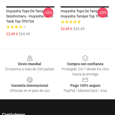
Inuyasha Tops De Tanque -
Inuyasha Tops De Tanque -
-20%
-20%
Sesshomaru - Inuyasha Retro
Inuyasha Tanque Top TP0704
Tank Top TP0704
22,49 €
$24.45
22,49 €
$24.45
Footer
Envío mundial
Compra con confianza
Enviamos a más de 200 países
Protegido 24/7 desde los clics
hasta la entrega
Garantía internacional
Pago 100% seguro
Ofrecido en el país de uso
PayPal / MasterCard / Visa
Contáctenos