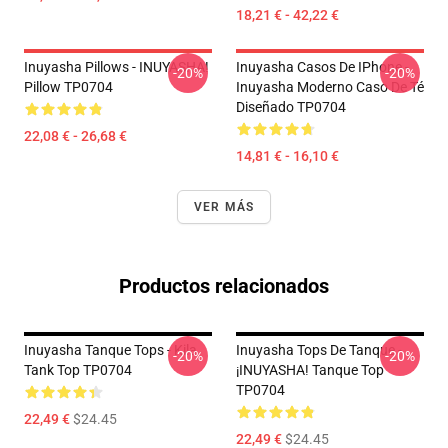
18,21 € - 42,22 €
Inuyasha Pillows - INUYASHA!
Inuyasha Casos De IPhone -
-20%
-20%
Pillow TP0704
Inuyasha Moderno Caso De Té
Diseñado TP0704
22,08 € - 26,68 €
14,81 € - 16,10 €
VER MÁS
Productos relacionados
Inuyasha Tanque Tops - Kila
Inuyasha Tops De Tanque -
-20%
-20%
Tank Top TP0704
¡INUYASHA! Tanque Top
TP0704
22,49 €
$24.45
22,49 €
$24.45