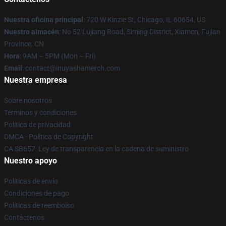
Nuestra oficina principal
: 720 W Kinzie St, Chicago, IL 60654, US
Nuestro almacén
: No 52 Lujiang Road, Siming District, Xiamen, Fujian
Province, CN
Hora
: 9AM – 5PM (Mon – Fri)
Email
: contact@inuyashamerch.com
Nuestra empresa
Sobre nosotros
Términos y condiciones
Política de privacidad
DMCA - Política de Copyright
CA SB657: Ley de transparencia en la cadena de suministro
Nuestro apoyo
Políticas de envío
Condiciones de pago
Políticas de reembolso
Contáctenos