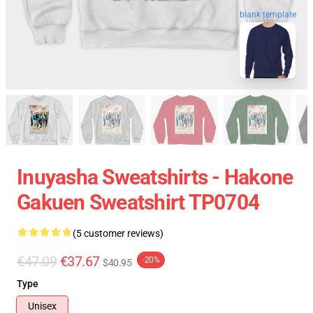
blank template
Inuyasha Sweatshirts - Hakone
Gakuen Sweatshirt TP0704
(5 customer reviews)
€47.09
€37.67
-20%
$40.95
Type
Unisex