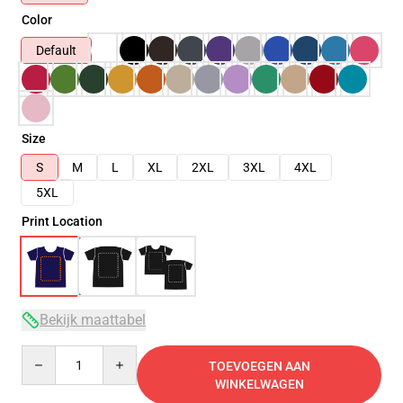
Color
Default
Size
S
M
L
XL
2XL
3XL
4XL
5XL
Print Location
Bekijk maattabel
Quantity
TOEVOEGEN AAN
WINKELWAGEN