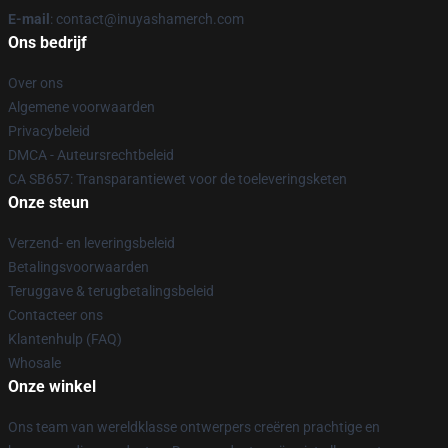
E-mail
: contact@inuyashamerch.com
Ons bedrijf
Over ons
Algemene voorwaarden
Privacybeleid
DMCA - Auteursrechtbeleid
CA SB657: Transparantiewet voor de toeleveringsketen
Onze steun
Verzend- en leveringsbeleid
Betalingsvoorwaarden
Teruggave & terugbetalingsbeleid
Contacteer ons
Klantenhulp (FAQ)
Whosale
Onze winkel
Ons team van wereldklasse ontwerpers creëren prachtige en