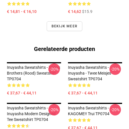
€ 14,81 - € 16,10
€ 14,62
$15.9
BEKIJK MEER
Gerelateerde producten
Inuyasha Sweatshirts - Tōga's
Inuyasha Sweatshirts -
-20%
-20%
Brothers (rood) Sweatshirt
Inuyasha - Twee Meisjes
TP0704
Sweatshirt TP0704
€ 37,67 - € 44,11
€ 37,67 - € 44,11
Inuyasha Sweatshirts -
Inuyasha Sweatshirts -
-20%
-20%
Inuyasha Modern Designed
KAGOME!! Trui TP0704
Tee Sweatshirt TP0704
€ 37,67 - € 44,11