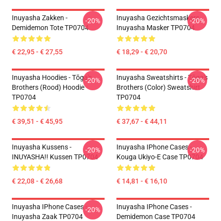
Inuyasha Zakken -
Inuyasha Gezichtsmaskers.
-20%
-20%
Demidemon Tote TP0704
Inuyasha Masker TP0704
€ 22,95 - € 27,55
€ 18,29 - € 20,70
Inuyasha Hoodies - Tōga's
Inuyasha Sweatshirts - Tōga's
-20%
-20%
Brothers (rood) Hoodie
Brothers (color) Sweatshirt
TP0704
TP0704
€ 39,51 - € 45,95
€ 37,67 - € 44,11
Inuyasha Kussens -
Inuyasha IPhone Cases -
-20%
-20%
INUYASHA!! Kussen TP0704
Kouga Ukiyo-E Case TP0704
€ 22,08 - € 26,68
€ 14,81 - € 16,10
Inuyasha IPhone Cases -
Inuyasha IPhone Cases -
-20%
Inuyasha Zaak TP0704
Demidemon Case TP0704