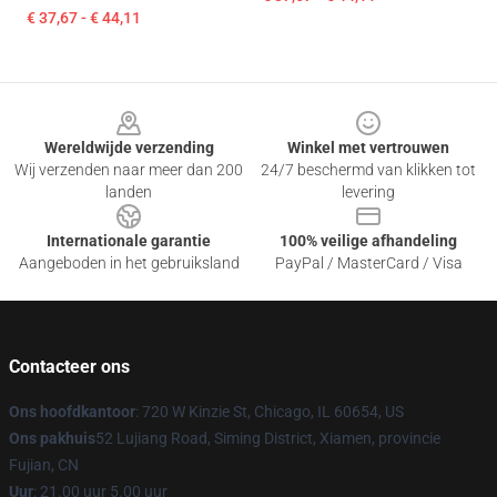
€ 37,67 - € 44,11
Footer
Wereldwijde verzending
Winkel met vertrouwen
Wij verzenden naar meer dan 200
24/7 beschermd van klikken tot
landen
levering
Internationale garantie
100% veilige afhandeling
Aangeboden in het gebruiksland
PayPal / MasterCard / Visa
Contacteer ons
Ons hoofdkantoor
: 720 W Kinzie St, Chicago, IL 60654, US
Ons pakhuis
52 Lujiang Road, Siming District, Xiamen, provincie
Fujian, CN
Uur
: 21.00 uur 5.00 uur