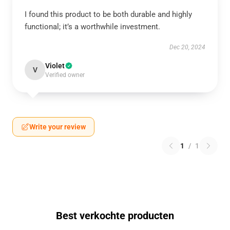
I found this product to be both durable and highly
functional; it’s a worthwhile investment.
Dec 20, 2024
Violet
V
Verified owner
Write your review
1
/
1
Best verkochte producten