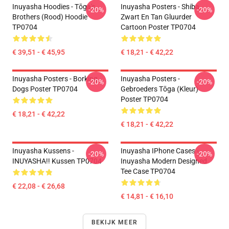
Inuyasha Hoodies - Tōga's
Inuyasha Posters - Shiba
-20%
-20%
Brothers (rood) Hoodie
Zwart En Tan Gluurder
TP0704
Cartoon Poster TP0704
€ 39,51 - € 45,95
€ 18,21 - € 42,22
Inuyasha Posters - Borking
Inuyasha Posters -
-20%
-20%
Dogs Poster TP0704
Gebroeders Tōga (kleur)
Poster TP0704
€ 18,21 - € 42,22
€ 18,21 - € 42,22
Inuyasha Kussens -
Inuyasha IPhone Cases -
-20%
-20%
INUYASHA!! Kussen TP0704
Inuyasha Modern Designed
Tee Case TP0704
€ 22,08 - € 26,68
€ 14,81 - € 16,10
BEKIJK MEER