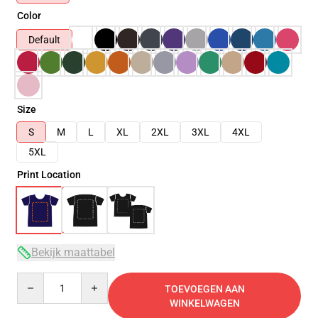
Color
Default
Size
S
M
L
XL
2XL
3XL
4XL
5XL
Print Location
Bekijk maattabel
Quantity
TOEVOEGEN AAN
WINKELWAGEN