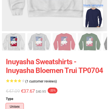
blank template
Inuyasha Sweatshirts -
Inuyasha Bloemen Trui TP0704
(1 customer reviews)
€47.09
€37.67
-20%
$40.95
Type
Unisex