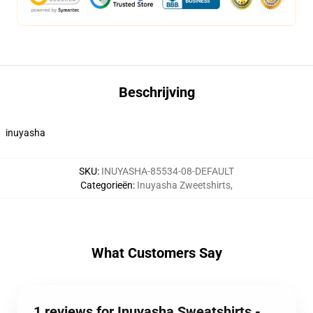
Beschrijving
inuyasha
SKU
:
INUYASHA-85534-08-DEFAULT
Categorieën
:
Inuyasha Zweetshirts
,
What Customers Say
1 reviews for Inuyasha Sweatshirts -