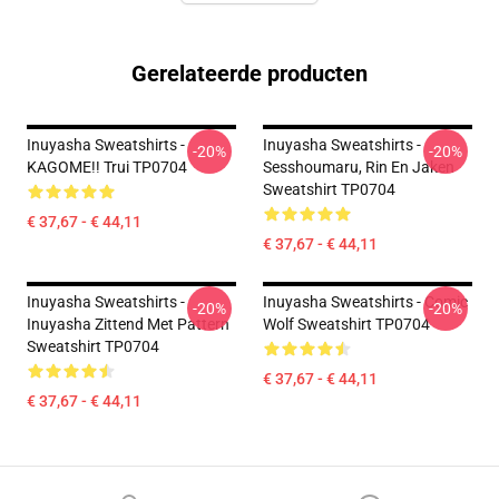
Gerelateerde producten
Inuyasha Sweatshirts -
Inuyasha Sweatshirts -
-20%
-20%
KAGOME!! Trui TP0704
Sesshoumaru, Rin En Jaken
Sweatshirt TP0704
€ 37,67 - € 44,11
€ 37,67 - € 44,11
Inuyasha Sweatshirts -
Inuyasha Sweatshirts - Comic
-20%
-20%
Inuyasha Zittend Met Pattern
Wolf Sweatshirt TP0704
Sweatshirt TP0704
€ 37,67 - € 44,11
€ 37,67 - € 44,11
Footer