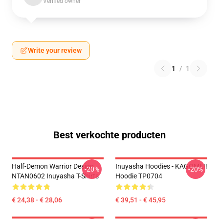
Verified owner
Write your review
1
/
1
Best verkochte producten
Half-Demon Warrior Design
Inuyasha Hoodies - KAGOME!!
-20%
-20%
NTAN0602 Inuyasha T-Shirts
Hoodie TP0704
€ 24,38 - € 28,06
€ 39,51 - € 45,95