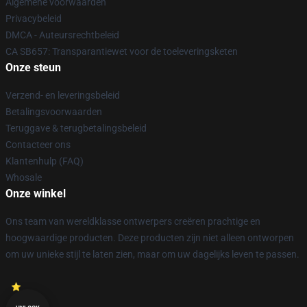
Algemene voorwaarden
Privacybeleid
DMCA - Auteursrechtbeleid
CA SB657: Transparantiewet voor de toeleveringsketen
Onze steun
Verzend- en leveringsbeleid
Betalingsvoorwaarden
Teruggave & terugbetalingsbeleid
Contacteer ons
Klantenhulp (FAQ)
Whosale
Onze winkel
Ons team van wereldklasse ontwerpers creëren prachtige en
hoogwaardige producten. Deze producten zijn niet alleen ontworpen
om uw unieke stijl te laten zien, maar om uw dagelijks leven te passen.