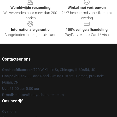
Wereldwijde verzending
Winkel met vertrouwen
Wij verzenden naar meer dan 200
24/7 beschermd van klikken tot
landen
levering
Internationale garantie
100% veilige afhandeling
Aangeboden in het gebruiksland
PayPal / MasterCard / Visa
Contacteer ons
Ons hoofdkantoor
: 720 W Kinzie St, Chicago, IL 60654, US
Ons pakhuis
52 Lujiang Road, Siming District, Xiamen, provincie
Fujian, CN
Uur
: 21.00 uur 5.00 uur
E-mail
: contact@inuyashamerch.com
Ons bedrijf
Over ons