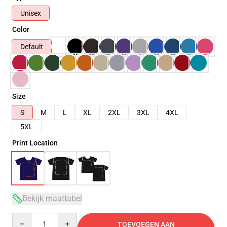
Unisex
Color
Default
Size
S
M
L
XL
2XL
3XL
4XL
5XL
Print Location
Bekijk maattabel
Quantity
TOEVOEGEN AAN