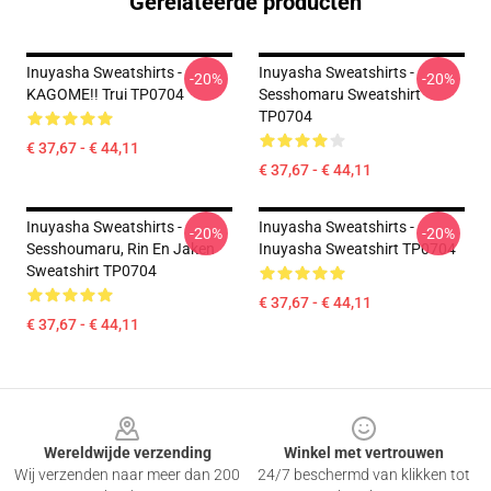
Gerelateerde producten
Inuyasha Sweatshirts -
Inuyasha Sweatshirts -
-20%
-20%
KAGOME!! Trui TP0704
Sesshomaru Sweatshirt
TP0704
€ 37,67 - € 44,11
€ 37,67 - € 44,11
Inuyasha Sweatshirts -
Inuyasha Sweatshirts -
-20%
-20%
Sesshoumaru, Rin En Jaken
Inuyasha Sweatshirt TP0704
Sweatshirt TP0704
€ 37,67 - € 44,11
€ 37,67 - € 44,11
Footer
Wereldwijde verzending
Winkel met vertrouwen
Wij verzenden naar meer dan 200
24/7 beschermd van klikken tot