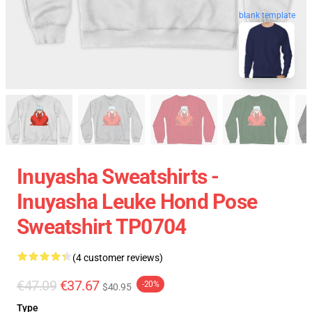
blank template
Inuyasha Sweatshirts -
Inuyasha Leuke Hond Pose
Sweatshirt TP0704
(4 customer reviews)
€47.09
€37.67
-20%
$40.95
Type