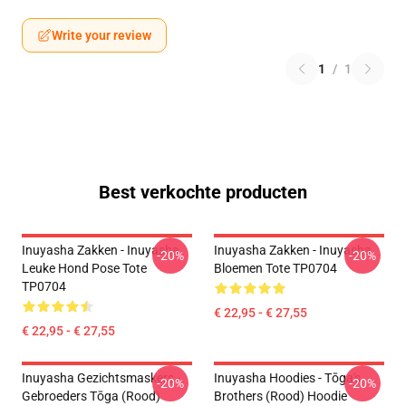
Write your review
1
/
1
Best verkochte producten
Inuyasha Zakken - Inuyasha
Inuyasha Zakken - Inuyasha
-20%
-20%
Leuke Hond Pose Tote
Bloemen Tote TP0704
TP0704
€ 22,95 - € 27,55
€ 22,95 - € 27,55
Inuyasha Gezichtsmaskers -
Inuyasha Hoodies - Tōga's
-20%
-20%
Gebroeders Tōga (rood)
Brothers (rood) Hoodie