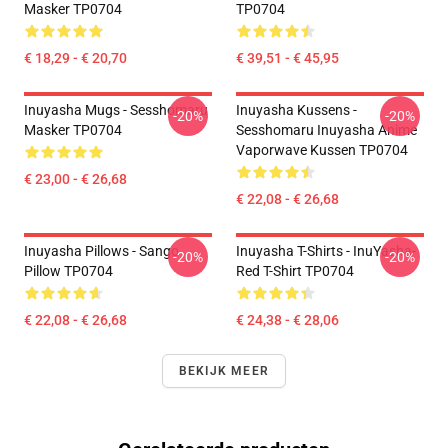
Masker TP0704
TP0704
€ 18,29 - € 20,70
€ 39,51 - € 45,95
Inuyasha Mugs - Sesshomaru
Inuyasha Kussens -
-20%
-20%
Masker TP0704
Sesshomaru Inuyasha Anime
Vaporwave Kussen TP0704
€ 23,00 - € 26,68
€ 22,08 - € 26,68
Inuyasha Pillows - Sango
Inuyasha T-Shirts - InuYasha-
-20%
-20%
Pillow TP0704
Red T-Shirt TP0704
€ 22,08 - € 26,68
€ 24,38 - € 28,06
BEKIJK MEER