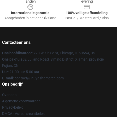
landen
levering
Internationale garantie
100% veilige afhandeling
Aangeboden in het gebruiksland
PayPal / MasterCard / Visa
Contacteer ons
Ons hoofdkantoor
: 720 W Kinzie St, Chicago, IL 60654, US
Ons pakhuis
52 Lujiang Road, Siming District, Xiamen, provincie
Fujian, CN
Uur
: 21.00 uur 5.00 uur
E-mail
: contact@inuyashamerch.com
Ons bedrijf
Over ons
Algemene voorwaarden
Privacybeleid
DMCA - Auteursrechtbeleid